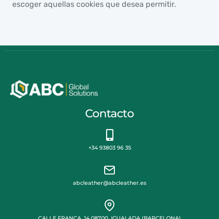
escoger aquellas cookies que desea permitir.
Contacto
+34 93803 96 35
abcleather@abcleather.es
CALLE FRANÇA, 14 08700, IGUALADA (BARCELONA)